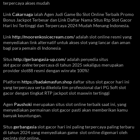
terpercaya akses mudah
Link
Cakarnaga
ialah Agen Judi Game Bo Slot Online Terbaik Promo
Bonus Jackpot Terbesar dan Link Daftar Nama Situs Rtp Slot Gacor
Hari Ini Tertinggi dan Terpercaya 2024 Mudah Menang Indonesia.
Link
http://moorenkosicecream.com/
adalah slot online resmi yang
menyediakan link alternatif untuk akses slot yang lancar dan aman
bagi para pemain di Indonesia
Situs
http://gerbangasia-up.com/
adalah penyedia situs
slot
gacor
online
terpercaya di tahun 2025 sekaligus merupakan
provider slot88 resmi dengan winrate 100%!
Platform
https://badakmasfun.shop
daftar situs slot gacor hari ini
yang terpercaya serta dikelola tim professional dari PG Soft slot
gacor dengan tingkat RTP jackpot slot maxwin tertinggi
Agen
Paushoki
merupakan situs slot online terbaik saat ini, yang
menyediakan permainan slot gacor pasti akan memberikan kamu
banyak keuntungan.
Situs
gerbangasia
slot gacor hari ini paling terpercaya paling terbaru
di tahun 2024 yang menyediakan game slot online digemari oleh
pecinta slot online..