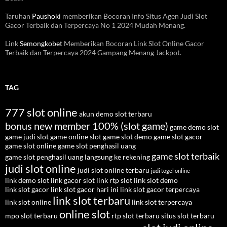
Taruhan
Paushoki
memberikan Bocoran Info Situs Agen Judi Slot
Gacor Terbaik dan Terpercaya No 1 2024 Mudah Menang.
Link
Semongkobet
Memberikan Bocoran Link Slot Online Gacor
Terbaik dan Terpercaya 2024 Gampang Menang Jackpot.
TAG
777 slot online
akun demo slot terbaru
bonus new member 100% (slot game)
game demo slot
game judi slot
game online slot
game slot demo
game slot gacor
game slot online
game slot penghasil uang
game slot terbaik
game slot penghasil uang langsung ke rekening
judi slot online
judi slot online terbaru
judi togel online
link demo slot
link gacor slot
link rtp slot
link slot demo
link slot gacor
link slot gacor hari ini
link slot gacor terpercaya
link slot terbaru
link slot online
link slot terpercaya
online slot
mpo slot terbaru
rtp slot terbaru
situs slot terbaru