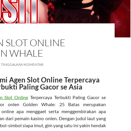
 SLOT ONLINE
N WHALE
TINGGALKAN KOMENTAR
mi Agen Slot Online Terpercaya
rbukti Paling Gacor se Asia
n Slot Online
Terpercaya Terbukti Paling Gacor se
acor onlen Golden Whale: 25 Batas merupakan
t online apa menggaet serta menggembirakan apa
n dari pemain kasino onlen. Dengan judul laut yang
ol-simbol siapa imut, gim yang satu ini yakin hendak