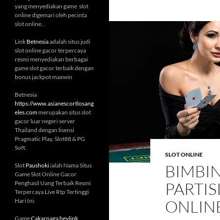
yang menyediakan game slot
online digemari oleh pecinta
slot online..
Link
Betnesia
adalah situs judi
slot online gacor terpercaya
resmi menyediakan berbagai
game slot gacor terbaik dengan
bonus jackpot maxwin
Betnesia
https://www.asianescortlosang
eles.com
merupakan situs slot
gacor luar negeri server
Thailand dengan lisensi
Pragmatic Play, Slot88 & PG
Soft.
SLOT ONLINE
BIMBI
Slot
Paushoki
ialah Nama Situs
Game Slot Online Gacor
PARTIS
Penghasil Uang Terbaik Resmi
Terpercaya Live Rtp Tertinggi
ONLIN
Hari Ini.
Game
Cakarnaga heylink