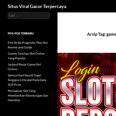
Cari
Situs Viral Gacor Terpercaya
C
Langsung
a
ke
r
isi
i
u
POS-POS TERBARU
Arsip Tag: gam
n
t
Fire Strike Pragmatic Play Slot
u
Review and Guide
k
Games Taruhan Slot Online
:
Yang Populer
Jackpot Besar Game Slot
Online
Semua Hasil Result Togel
Singapore Dicatat Pada Data
SGP Prize
Permainan Slot Yang
Memberikan Keuntungan dan
Memikat