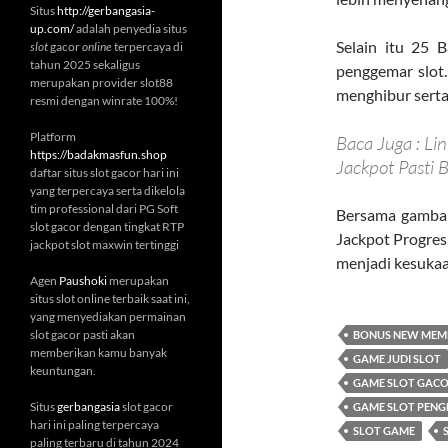
Situs
http://gerbangasia-
up.com/
adalah penyedia situs
Selain itu 25 
slot
gacor
online
terpercaya di
tahun 2025 sekaligus
penggemar slot.
merupakan provider slot88
menghibur serta
resmi dengan winrate 100%!
Platform
Baca Juga : Li
https://badakmasfun.shop
Jackpot Pasti 
daftar situs slot gacor hari ini
yang terpercaya serta dikelola
tim professional dari PG Soft
Bersama gambar
slot gacor dengan tingkat RTP
Jackpot Progres
jackpot slot maxwin tertinggi
menjadi kesukaa
Agen
Paushoki
merupakan
situs slot online terbaik saat ini,
yang menyediakan permainan
slot gacor pasti akan
BONUS NEW MEMB
memberikan kamu banyak
GAME JUDI SLOT
keuntungan.
GAME SLOT GAC
Situs
gerbangasia
slot gacor
GAME SLOT PENG
hari ini paling terpercaya
SLOT GAME
paling terbaru di tahun 2024