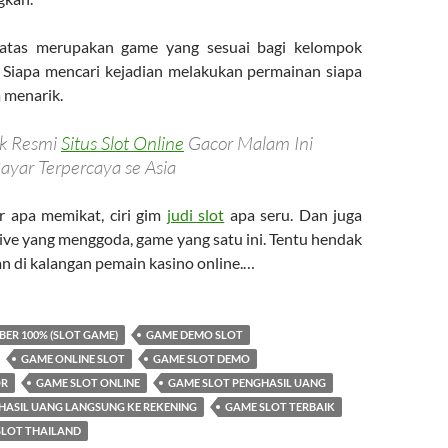
Batas merupakan game yang sesuai bagi kelompok
 Siapa mencari kejadian melakukan permainan siapa
 menarik.
nk Resmi
Situs Slot Online
Gacor Malam Ini
Bayar Terpercaya se Asia
 apa memikat, ciri gim
judi slot
apa seru. Dan juga
ive yang menggoda, game yang satu ini. Tentu hendak
n di kalangan pemain kasino online.…
ER 100% (SLOT GAME)
GAME DEMO SLOT
GAME ONLINE SLOT
GAME SLOT DEMO
OR
GAME SLOT ONLINE
GAME SLOT PENGHASIL UANG
HASIL UANG LANGSUNG KE REKENING
GAME SLOT TERBAIK
SLOT THAILAND