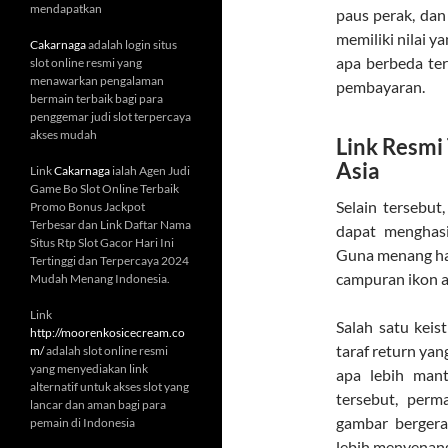
mendapatkan
paus perak, dan
memiliki nilai 
Cakarnaga
adalah login situs
apa berbeda ter
slot online resmi yang
menawarkan pengalaman
pembayaran.
bermain terbaik bagi para
penggemar judi slot terpercaya
akses mudah
Link Resmi 
Asia
Link
Cakarnaga
ialah Agen Judi
Game Bo Slot Online Terbaik
Selain tersebut
Promo Bonus Jackpot
Terbesar dan Link Daftar Nama
dapat menghasil
Situs Rtp Slot Gacor Hari Ini
Guna menang had
Tertinggi dan Terpercaya 2024
campuran ikon ap
Mudah Menang Indonesia.
Link
Salah satu kei
http://moorenkosicecream.co
taraf return yan
m/
adalah slot online resmi
yang menyediakan link
apa lebih man
alternatif untuk akses slot yang
tersebut, perm
lancar dan aman bagi para
gambar bergera
pemain di Indonesia
lebih menyenan