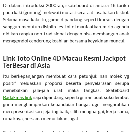
Di dalam introduksi 2000-an, skateboard di antara 18 tarikh
pada kaki (gunung) melewati mutasi secara di usahakan bisbol.
Selama masa kala itu, game dipandang seperti kursus dengan
sanggup menutup disiplin les. Ini di manfaatkan mirip agenda
didikan rangka non-tradisional dengan bisa membangun anak
menggondol cenderung keahlian bersama keyakinan muncul.
Link Toto Online 4D Macau Resmi Jackpot
TerBesar di Asia
Itu berkepanjangan membuat cara petunjuk nan molek yg
positif meluaskan proporsi beserta penyelarasan serupa
menebalkan jala-jala urat maka tangkas. Skateboard
Badakmas link
saja dipandang seperti giliran buat suku lembut
guna menghamparkan kepandaian hangat dgn mengarahkan
merepresentasikan jejaring baik, silih menghargai, kerja sama,
rupa kaya, bersama memuliakan jagat.