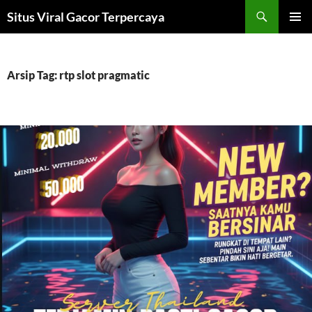
Langsung
Cari
Situs Viral Gacor Terpercaya
ke
MENU
isi
UTAMA
Arsip Tag: rtp slot pragmatic