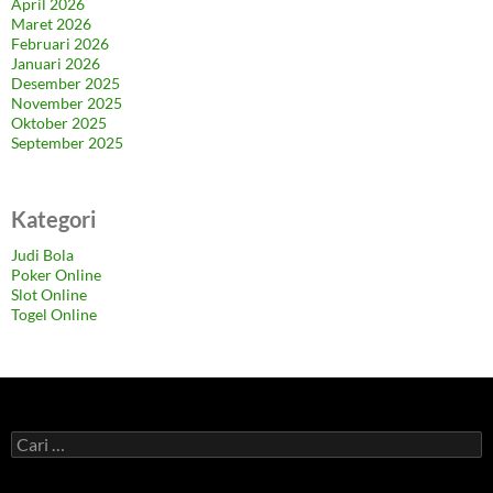
April 2026
Maret 2026
Februari 2026
Januari 2026
Desember 2025
November 2025
Oktober 2025
September 2025
Kategori
Judi Bola
Poker Online
Slot Online
Togel Online
C
a
r