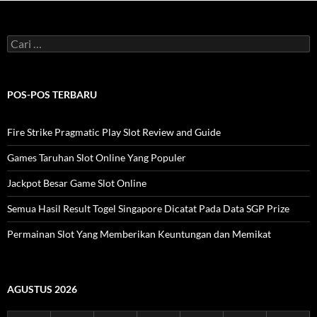
C
a
r
i
u
POS-POS TERBARU
n
t
u
Fire Strike Pragmatic Play Slot Review and Guide
k
:
Games Taruhan Slot Online Yang Populer
Jackpot Besar Game Slot Online
Semua Hasil Result Togel Singapore Dicatat Pada Data SGP Prize
Permainan Slot Yang Memberikan Keuntungan dan Memikat
AGUSTUS 2026