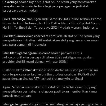
Cakarnaga
adalah login situs slot online resmi yang menawarkan
pengalaman bermain terbaik bagi para penggemar judi slot
terpercaya akses mudah
Link
Cakarnaga
ialah Agen Judi Game Bo Slot Online Terbaik Promo
Bonus Jackpot Terbesar dan Link Daftar Nama Situs Rtp Slot Gacor
Hari Ini Tertinggi dan Terpercaya 2024 Mudah Menang Indonesia.
Link
http://moorenkosicecream.com/
adalah slot online resmi yang
menyediakan link alternatif untuk akses slot yang lancar dan aman
bagi para pemain di Indonesia
Situs
http://gerbangasia-up.com/
adalah penyedia situs
slot
gacor
online
terpercaya di tahun 2025 sekaligus merupakan
provider slot88 resmi dengan winrate 100%!
Platform
https://badakmasfun.shop
daftar situs slot gacor hari ini
yang terpercaya serta dikelola tim professional dari PG Soft slot
gacor dengan tingkat RTP jackpot slot maxwin tertinggi
Agen
Paushoki
merupakan situs slot online terbaik saat ini, yang
menyediakan permainan slot gacor pasti akan memberikan kamu
banyak keuntungan.
Situs
gerbangasia
slot gacor hari ini paling terpercaya paling terbaru