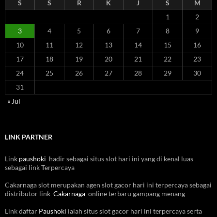
S
S
R
K
J
S
M
1
2
3
4
5
6
7
8
9
10
11
12
13
14
15
16
17
18
19
20
21
22
23
24
25
26
27
28
29
30
31
« Jul
LINK PARTNER
Link
paushoki
hadir sebagai situs slot hari ini yang di kenal luas
sebagai link Terpercaya
Cakarnaga slot merupakan agen slot gacor hari ini terpercaya sebagai
distributor link
Cakarnaga
online terbaru gampang menang
Link daftar
Paushoki
ialah situs slot gacor hari ini terpercaya serta