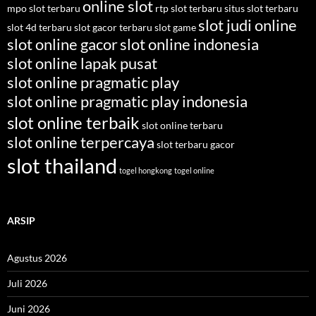
online slot
mpo slot terbaru
rtp slot terbaru
situs slot terbaru
slot judi online
slot 4d terbaru
slot gacor terbaru
slot game
slot online gacor
slot online indonesia
slot online lapak pusat
slot online pragmatic play
slot online pragmatic play indonesia
slot online terbaik
slot online terbaru
slot online terpercaya
slot terbaru gacor
slot thailand
togel hongkong
togel online
ARSIP
Agustus 2026
Juli 2026
Juni 2026