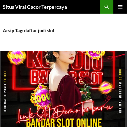
Langsung
Cari
Situs Viral Gacor Terpercaya
ke
MENU
isi
UTAMA
Arsip Tag: daftar judi slot