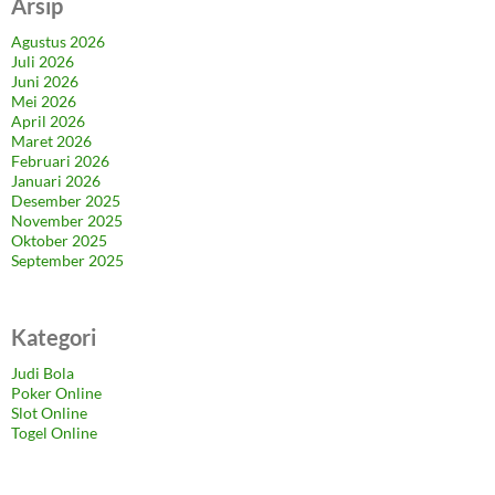
Arsip
Agustus 2026
Juli 2026
Juni 2026
Mei 2026
April 2026
Maret 2026
Februari 2026
Januari 2026
Desember 2025
November 2025
Oktober 2025
September 2025
Kategori
Judi Bola
Poker Online
Slot Online
Togel Online