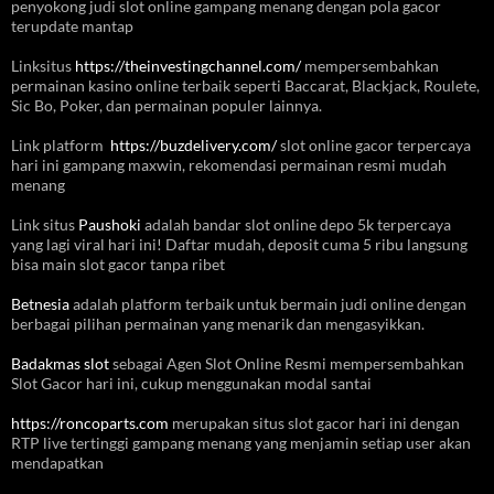
penyokong judi slot online gampang menang dengan pola gacor
terupdate mantap
Linksitus
https://theinvestingchannel.com/
mempersembahkan
permainan kasino online terbaik seperti Baccarat, Blackjack, Roulete,
Sic Bo, Poker, dan permainan populer lainnya.
Link platform
https://buzdelivery.com/
slot online gacor terpercaya
hari ini gampang maxwin, rekomendasi permainan resmi mudah
menang
Link situs
Paushoki
adalah bandar slot online depo 5k terpercaya
yang lagi viral hari ini! Daftar mudah, deposit cuma 5 ribu langsung
bisa main slot gacor tanpa ribet
Betnesia
adalah platform terbaik untuk bermain judi online dengan
berbagai pilihan permainan yang menarik dan mengasyikkan.
Badakmas slot
sebagai Agen Slot Online Resmi mempersembahkan
Slot Gacor hari ini, cukup menggunakan modal santai
https://roncoparts.com
merupakan situs slot gacor hari ini dengan
RTP live tertinggi gampang menang yang menjamin setiap user akan
mendapatkan