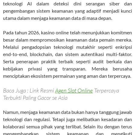
teknologi AI dalam deteksi dini serangan siber dan
pengembangan sistem keamanan yang adaptif menjadi kunci
utama dalam menjaga keamanan data di masa depan.
Pada tahun 2026, kasino online telah menunjukkan komitmen
besar dalam mempromosikan keamanan data pemain mereka.
Melalui pengadopsian teknologi mutakhir seperti enkripsi
end-to-end, blockchain, dan sistem autentikasi multi-faktor.
Serta penerapan praktik terbaik seperti audit berkala dan
kebijakan privasi yang transparan. Mereka berusaha
menciptakan ekosistem permainan yang aman dan terpercaya.
Baca Juga : Link Resmi
Agen Slot Online
Terpercaya
Terbukti Paling Gacor se Asia
Namun, menjaga keamanan data bukan hanya tanggung jawab
teknologi dan regulasi. Tetapi juga melibatkan kesadaran dan
kolaborasi semua pihak yang terlibat. Selain itu dengan terus
mengembangkan sistem keamanan dan mengikuti