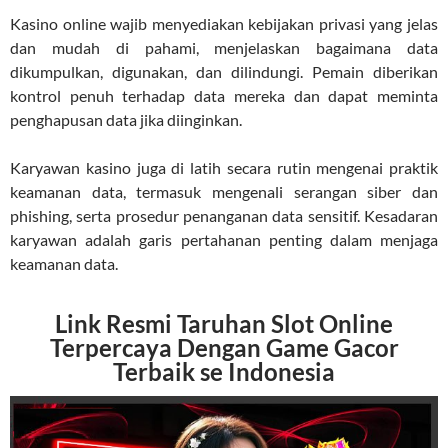
Kasino online wajib menyediakan kebijakan privasi yang jelas
dan mudah di pahami, menjelaskan bagaimana data
dikumpulkan, digunakan, dan dilindungi. Pemain diberikan
kontrol penuh terhadap data mereka dan dapat meminta
penghapusan data jika diinginkan.
Karyawan kasino juga di latih secara rutin mengenai praktik
keamanan data, termasuk mengenali serangan siber dan
phishing, serta prosedur penanganan data sensitif. Kesadaran
karyawan adalah garis pertahanan penting dalam menjaga
keamanan data.
Link Resmi Taruhan Slot Online
Terpercaya Dengan Game Gacor
Terbaik se Indonesia