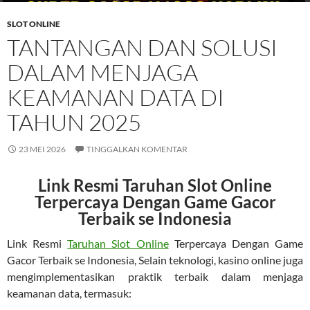
SLOT ONLINE
TANTANGAN DAN SOLUSI
DALAM MENJAGA
KEAMANAN DATA DI
TAHUN 2025
23 MEI 2026
TINGGALKAN KOMENTAR
Link Resmi Taruhan Slot Online
Terpercaya Dengan Game Gacor
Terbaik se Indonesia
Link Resmi
Taruhan Slot Online
Terpercaya Dengan Game
Gacor Terbaik se Indonesia, Selain teknologi, kasino online juga
mengimplementasikan praktik terbaik dalam menjaga
keamanan data, termasuk: