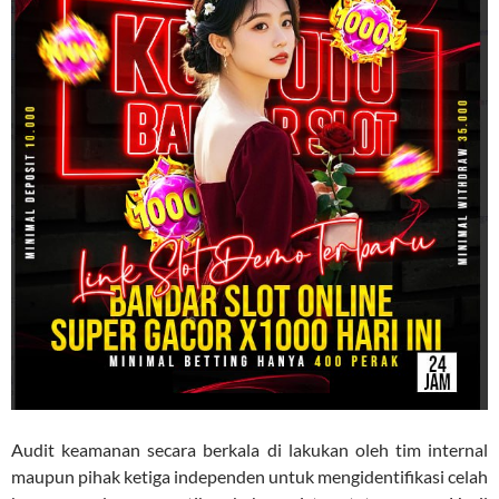
Audit keamanan secara berkala di lakukan oleh tim internal
maupun pihak ketiga independen untuk mengidentifikasi celah