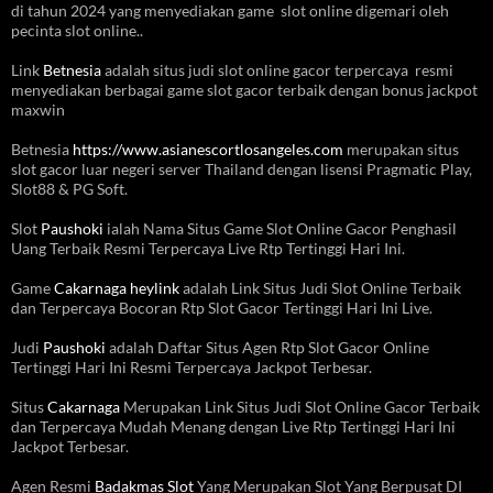
di tahun 2024 yang menyediakan game slot online digemari oleh
pecinta slot online..
Link
Betnesia
adalah situs judi slot online gacor terpercaya resmi
menyediakan berbagai game slot gacor terbaik dengan bonus jackpot
maxwin
Betnesia
https://www.asianescortlosangeles.com
merupakan situs
slot gacor luar negeri server Thailand dengan lisensi Pragmatic Play,
Slot88 & PG Soft.
Slot
Paushoki
ialah Nama Situs Game Slot Online Gacor Penghasil
Uang Terbaik Resmi Terpercaya Live Rtp Tertinggi Hari Ini.
Game
Cakarnaga heylink
adalah Link Situs Judi Slot Online Terbaik
dan Terpercaya Bocoran Rtp Slot Gacor Tertinggi Hari Ini Live.
Judi
Paushoki
adalah Daftar Situs Agen Rtp Slot Gacor Online
Tertinggi Hari Ini Resmi Terpercaya Jackpot Terbesar.
Situs
Cakarnaga
Merupakan Link Situs Judi Slot Online Gacor Terbaik
dan Terpercaya Mudah Menang dengan Live Rtp Tertinggi Hari Ini
Jackpot Terbesar.
Agen Resmi
Badakmas Slot
Yang Merupakan Slot Yang Berpusat DI