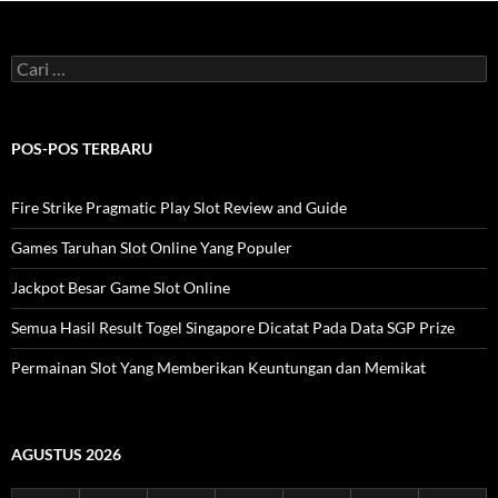
C
a
r
i
u
POS-POS TERBARU
n
t
u
Fire Strike Pragmatic Play Slot Review and Guide
k
:
Games Taruhan Slot Online Yang Populer
Jackpot Besar Game Slot Online
Semua Hasil Result Togel Singapore Dicatat Pada Data SGP Prize
Permainan Slot Yang Memberikan Keuntungan dan Memikat
AGUSTUS 2026