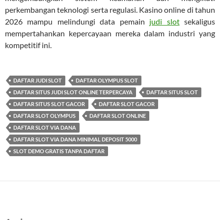
perkembangan teknologi serta regulasi. Kasino online di tahun
2026 mampu melindungi data pemain
judi slot
sekaligus
mempertahankan kepercayaan mereka dalam industri yang
kompetitif ini.
DAFTAR JUDI SLOT
DAFTAR OLYMPUS SLOT
DAFTAR SITUS JUDI SLOT ONLINE TERPERCAYA
DAFTAR SITUS SLOT
DAFTAR SITUS SLOT GACOR
DAFTAR SLOT GACOR
DAFTAR SLOT OLYMPUS
DAFTAR SLOT ONLINE
DAFTAR SLOT VIA DANA
DAFTAR SLOT VIA DANA MINIMAL DEPOSIT 5000
SLOT DEMO GRATIS TANPA DAFTAR