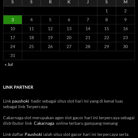
S
S
R
K
J
S
M
1
2
3
4
5
6
7
8
9
10
11
12
13
14
15
16
17
18
19
20
21
22
23
24
25
26
27
28
29
30
31
« Jul
LINK PARTNER
Link
paushoki
hadir sebagai situs slot hari ini yang di kenal luas
sebagai link Terpercaya
Cakarnaga slot merupakan agen slot gacor hari ini terpercaya sebagai
distributor link
Cakarnaga
online terbaru gampang menang
Link daftar
Paushoki
ialah situs slot gacor hari ini terpercaya serta