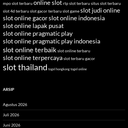
online slot
mpo slot terbaru
rtp slot terbaru
situs slot terbaru
slot judi online
slot 4d terbaru
slot gacor terbaru
slot game
slot online gacor
slot online indonesia
slot online lapak pusat
slot online pragmatic play
slot online pragmatic play indonesia
slot online terbaik
slot online terbaru
slot online terpercaya
slot terbaru gacor
slot thailand
togel hongkong
togel online
ARSIP
Agustus 2026
Juli 2026
Juni 2026