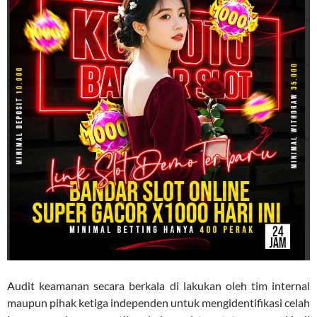
Audit keamanan secara berkala di lakukan oleh tim internal
maupun pihak ketiga independen untuk mengidentifikasi celah