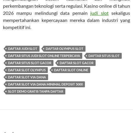
perkembangan teknologi serta regulasi. Kasino online di tahun
2026 mampu melindungi data pemain
judi slot
sekaligus
mempertahankan kepercayaan mereka dalam industri yang
kompetitif ini.
DAFTAR JUDI SLOT
DAFTAR OLYMPUS SLOT
DAFTAR SITUS JUDI SLOT ONLINE TERPERCAYA
DAFTAR SITUS SLOT
DAFTAR SITUS SLOT GACOR
DAFTAR SLOT GACOR
DAFTAR SLOT OLYMPUS
DAFTAR SLOT ONLINE
DAFTAR SLOT VIA DANA
DAFTAR SLOT VIA DANA MINIMAL DEPOSIT 5000
SLOT DEMO GRATIS TANPA DAFTAR