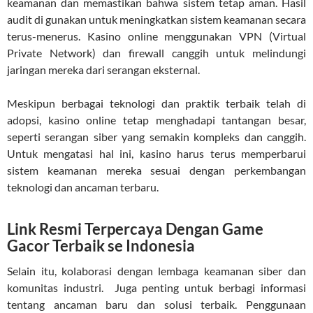
keamanan dan memastikan bahwa sistem tetap aman. Hasil
audit di gunakan untuk meningkatkan sistem keamanan secara
terus-menerus. Kasino online menggunakan VPN (Virtual
Private Network) dan firewall canggih untuk melindungi
jaringan mereka dari serangan eksternal.
Meskipun berbagai teknologi dan praktik terbaik telah di
adopsi, kasino online tetap menghadapi tantangan besar,
seperti serangan siber yang semakin kompleks dan canggih.
Untuk mengatasi hal ini, kasino harus terus memperbarui
sistem keamanan mereka sesuai dengan perkembangan
teknologi dan ancaman terbaru.
Link Resmi Terpercaya Dengan Game
Gacor Terbaik se Indonesia
Selain itu, kolaborasi dengan lembaga keamanan siber dan
komunitas industri. Juga penting untuk berbagi informasi
tentang ancaman baru dan solusi terbaik. Penggunaan