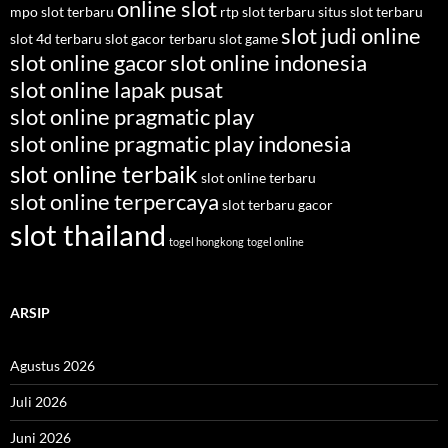
online slot
mpo slot terbaru
rtp slot terbaru
situs slot terbaru
slot judi online
slot 4d terbaru
slot gacor terbaru
slot game
slot online gacor
slot online indonesia
slot online lapak pusat
slot online pragmatic play
slot online pragmatic play indonesia
slot online terbaik
slot online terbaru
slot online terpercaya
slot terbaru gacor
slot thailand
togel hongkong
togel online
ARSIP
Agustus 2026
Juli 2026
Juni 2026