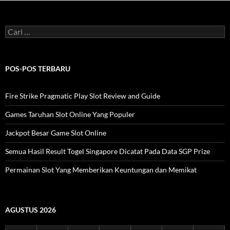
C
a
r
i
u
POS-POS TERBARU
n
t
u
Fire Strike Pragmatic Play Slot Review and Guide
k
:
Games Taruhan Slot Online Yang Populer
Jackpot Besar Game Slot Online
Semua Hasil Result Togel Singapore Dicatat Pada Data SGP Prize
Permainan Slot Yang Memberikan Keuntungan dan Memikat
AGUSTUS 2026